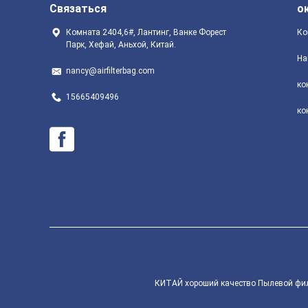
Связаться
о
Комната 2404,6#, Лантинг, Ванке Форест
Ко
Парк, Хефай, Аньхой, Китай.
На
nancy@airfilterbag.com
ко
15665409496
ко
КИТАЙ хороший качество Пылевой фильтр