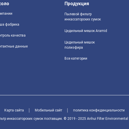
коло
Продукция
мпании
Пылевой фильтр
инкассаторских сумок
ша фабрика
Цедильный мешок Aramid
нтроль качества
Цедильный мешок
нтактные данные
полиэфира
Все категории
Карта сайта
│
Мобильный сайт
│
политика конфиденциальности
 инкассаторских сумок поставщик. © 2019 - 2025 Anhui Filter Environmental Tec