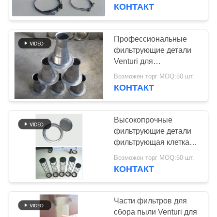
КАЧЕСТВА
службы
КОНТАКТ
СВЯЖИТЕСЬ
Профессиональные
113
МЫ
фильтрующие детали
Цедильный мешок
Venturi для
фильтрующей клетки
НОВОСТИ
полиэстера
Возможен торг MOQ:50 шт.
КОНТАКТ
СПРОСИТЕ
Высокопрочные
ЦИТАТУ
фильтрующие детали
фильтрующая клетка
243
верхняя и нижняя
КАРТА
Возможен торг MOQ:50 шт.
мешок с
крышки легко
КОНТАКТ
САЙТА
устанавливаются
жидкостным
ПОЛИТИКА
Части фильтров для
фильтром
сбора пыли Venturi для