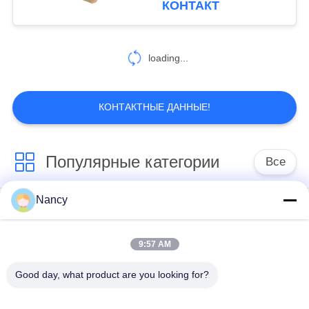
КОНТАКТ
с усиленным дном для
32
сбора пыли
мешки с
loading...
высокотемпературным
фильтрами
КОНТАКТНЫЕ ДАННЫЕ!
Популярные категории
Все
12
Промышленный
Nancy
Мешочные фильтры
Арамидный
пылесборник
для пылесборника
фильтрующий пакет
9:57 AM
мешок с
Цедильный мешок
Good day, what product are you looking for?
жидкостным
полиэстера
фильтром