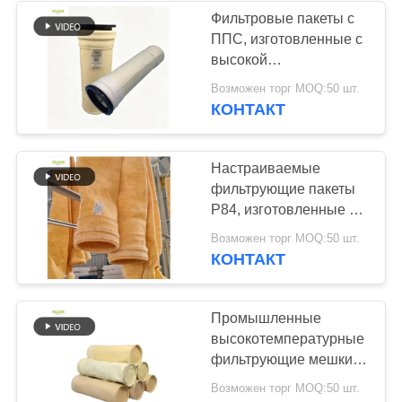
антиабразии для
Фильтровые пакеты с
систем сбора пыли
ППС, изготовленные с
53
высокой
Торбики с
интенсивностью и
Возможен торг MOQ:50 шт.
отличной обработкой
КОНТАКТ
фильтрами
отделки для цементных
заводов и котельных
на угле
Настраиваемые
фильтрующие пакеты
P84, изготовленные с
помощью
44
Возможен торг MOQ:50 шт.
фильтрующей ткани
КОНТАКТ
Фетровые фильтр-
550 GSM P84 для
различных
мешки
промышленных систем
Промышленные
сбора пыли
высокотемпературные
фильтрующие мешки
из иглопробитого
Возможен торг MOQ:50 шт.
полиэстерного фильта