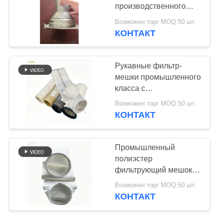
КОНФИДЕНЦИАЛЬНОСТИ
производственного
завода фильтр клетка
Возможен торг MOQ:50 шт.
КОНТАКТ
67
мешок для
Рукавные фильтр-
фильтрации из
мешки промышленного
класса с
стекловолокна
иглопробивным
Возможен торг MOQ:50 шт.
полиэфирным
КОНТАКТ
войлоком и
армированным дном
45
для эффективной
Промышленный
Фильтр-мешок из
фильтрации пыли
полиэстер
фильтрующий мешок
ПТФЭ
игла проколоты фильт
Возможен торг MOQ:50 шт.
с отличными
КОНТАКТ
свойствами
антикислоты и