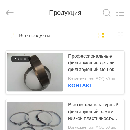
Anhui
Filter
Environmental
Продукция
Technology
Co.,Ltd..
All
Rights
Reserved.
ДОМ
115
Все продукты
Мешочные
ПРОДУКТЫ
фильтры для
Профессиональные
фильтрующие детали
пылесборника
НАСЧЕТ
фильтрующий мешок
НАС
Снап-лента Различный
Возможен торг MOQ:50 шт.
материал и размер
КОНТАКТ
99
ПУТЕШЕСТВИЕ
Арамидный
ФАБРИКИ
Высокотемпературный
фильтрующий зажим с
фильтрующий
низкой пластичностью
ПРОВЕРКА
и длительным сроком
пакет
Возможен торг MOQ:50 шт.