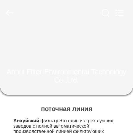
Anhui
Filter
Environmental
Technology
Co.,Ltd..
All
Rights
Reserved.
ДОМ
ПРОДУКТЫ
НАСЧЕТ
Anhui Filter Environmental Technology
НАС
Co.,Ltd.
ПУТЕШЕСТВИЕ
ФАБРИКИ
поточная линия
Анхуйский фильтр
Это один из трех лучших
ПРОВЕРКА
заводов с полной автоматической
производственной линией фильтрующих