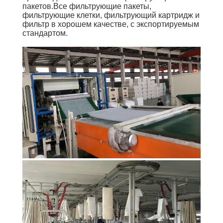
КАЧЕСТВА
пакетов.
Все фильтрующие пакеты,
фильтрующие клетки, фильтрующий картридж и
фильтр в хорошем качестве, с экспортируемым
СВЯЖИТЕСЬ
стандартом.
МЫ
НОВОСТИ
СПРОСИТЕ
ЦИТАТУ
КАРТА
САЙТА
ПОЛИТИКА