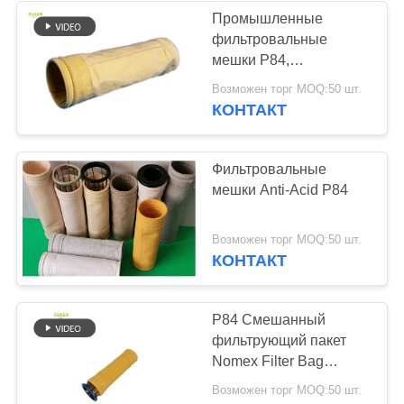
Промышленные
фильтровальные
53
мешки P84,
Торбики с
предназначенные для
Возможен торг MOQ:50 шт.
высокотемпературных
КОНТАКТ
фильтрами
применений до 280
градусов Цельсия в
системах
Фильтровальные
пылеулавливания
мешки Anti-Acid P84
44
Возможен торг MOQ:50 шт.
КОНТАКТ
Фетровые фильтр-
мешки
P84 Смешанный
фильтрующий пакет
Nomex Filter Bag
Chemical Industry Filter
Возможен торг MOQ:50 шт.
Bag Filters PTFE