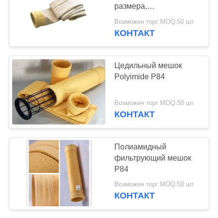
КОНФИДЕНЦИАЛЬНОСТИ
размера,
изготовленные из
Возможен торг MOQ:50 шт.
фильтровальной ткани
КОНТАКТ
67
P84 плотностью 550 г/
мешок для
м² для различных
промышленных систем
Цедильный мешок
фильтрации из
пылеулавливания и
Polyimide P84
фильтрации
стекловолокна
Возможен торг MOQ:50 шт.
КОНТАКТ
45
Полиамидный
Фильтр-мешок из
фильтрующий мешок
P84
ПТФЭ
Возможен торг MOQ:50 шт.
КОНТАКТ