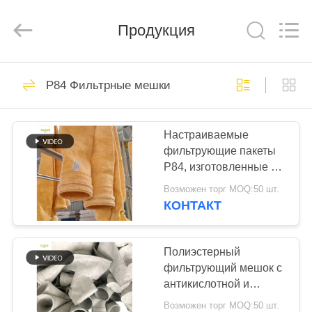
Anhui
Filter
Environmental
Продукция
Technology
Co.,Ltd..
All
Rights
Reserved.
ДОМ
115
P84 Фильтрные мешки
Мешочные
ПРОДУКТЫ
фильтры для
Настраиваемые
фильтрующие пакеты
пылесборника
НАСЧЕТ
P84, изготовленные с
НАС
помощью
Возможен торг MOQ:50 шт.
фильтрующей ткани
КОНТАКТ
550 GSM P84 для
99
ПУТЕШЕСТВИЕ
различных
Арамидный
ФАБРИКИ
промышленных систем
Полиэстерный
сбора пыли
фильтрующий мешок с
фильтрующий
антикислотной и
ПРОВЕРКА
антищелочной
пакет
Возможен торг MOQ:50 шт.