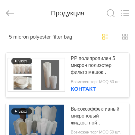
Anhui
Filter
Environmental
Продукция
Technology
Co.,Ltd..
All
Rights
Reserved.
ДОМ
5 micron polyester filter bag
ПРОДУКТЫ
PP полипропилен 5
микрон полиэстер
НАСЧЕТ
фильтр мешок
НАС
стальное кольцо или
Возможен торг MOQ:50 шт.
пластмассовое кольцо
КОНТАКТ
ошейник
ПУТЕШЕСТВИЕ
ФАБРИКИ
Высокоэффективный
микроновый
жидкостной
ПРОВЕРКА
фильтрующий мешок
Возможен торг MOQ:50 шт.