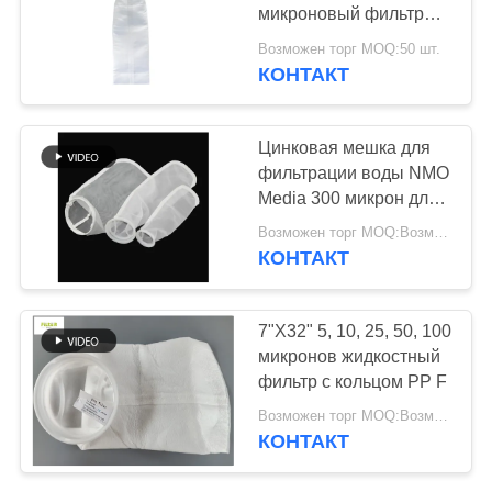
КОНФИДЕНЦИАЛЬНОСТИ
микроновый фильтр
для пылесоса
Возможен торг MOQ:50 шт.
КОНТАКТ
Цинковая мешка для
фильтрации воды NMO
Media 300 микрон для
промышленности
Возможен торг MOQ:Возможен торг
КОНТАКТ
7"X32" 5, 10, 25, 50, 100
микронов жидкостный
фильтр с кольцом PP F
Возможен торг MOQ:Возможен торг
КОНТАКТ