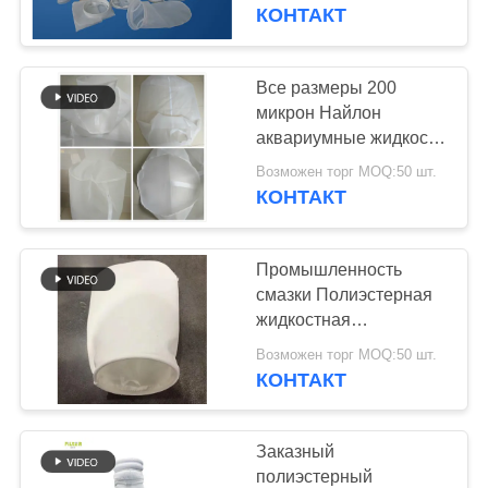
КАЧЕСТВА
0,5 мкм - 2500 мкм для
КОНТАКТ
фильтрации жидкости
СВЯЖИТЕСЬ
Все размеры 200
МЫ
микрон Найлон
аквариумные жидкость
фильтр носки /
НОВОСТИ
Возможен торг MOQ:50 шт.
полиэстер фильтр
КОНТАКТ
мешок
СПРОСИТЕ
Промышленность
ЦИТАТУ
смазки Полиэстерная
жидкостная
фильтрующая сумка /
КАРТА
Возможен торг MOQ:50 шт.
метка 400 микронов
КОНТАКТ
САЙТА
ПОЛИТИКА
Заказный
полиэстерный