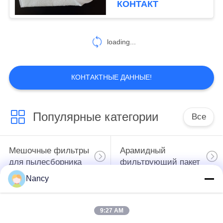
КОНТАКТ
loading...
КОНТАКТНЫЕ ДАННЫЕ!
Популярные категории
Все
Мешочные фильтры
Арамидный
для пылесборника
фильтрующий пакет
Nancy
мешок с
Цедильный мешок
жидкостным
полиэстера
9:27 AM
фильтром