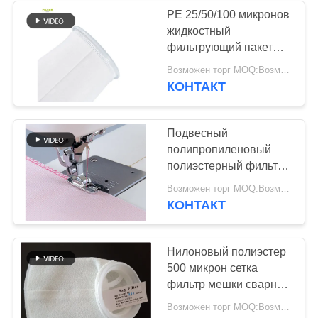
PE 25/50/100 микронов
жидкостный
фильтрующий пакет
Промышленный
Возможен торг MOQ:Возможен торг
фильтрующий пакет
КОНТАКТ
для фильтрации
Подвесный
полипропиленовый
полиэстерный фильтр
125 микрон
Возможен торг MOQ:Возможен торг
КОНТАКТ
Нилоновый полиэстер
500 микрон сетка
фильтр мешки сварные
теплозащищенные
Возможен торг MOQ:Возможен торг