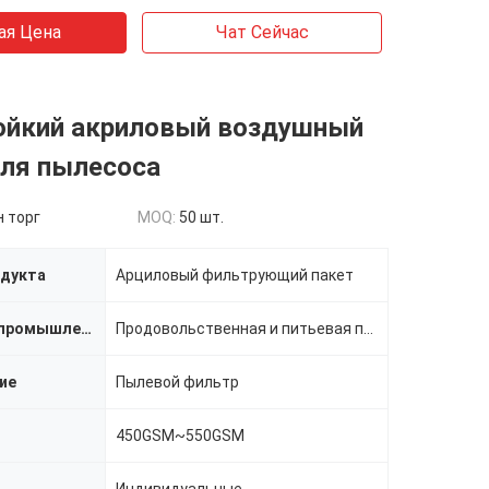
ая Цена
Чат Сейчас
ойкий акриловый воздушный
для пылесоса
 торг
MOQ:
50 шт.
одукта
Арциловый фильтрующий пакет
Применимая промышленность
Продовольственная и питьевая промышленность,фармацевтическая промышленность,металлургия цветных мета
ие
Пылевой фильтр
450GSM~550GSM