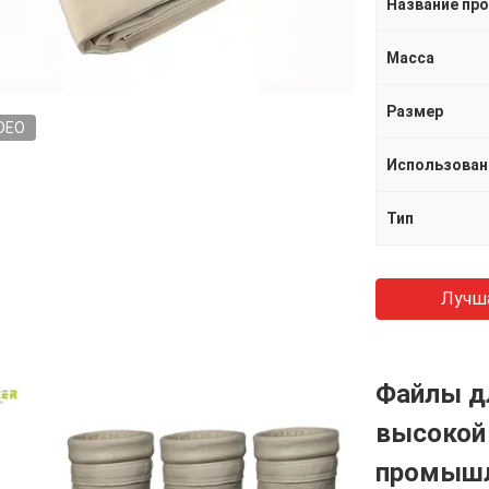
Название пр
Масса
Размер
DEO
Использован
Тип
Лучш
Файлы дл
высокой
промышл