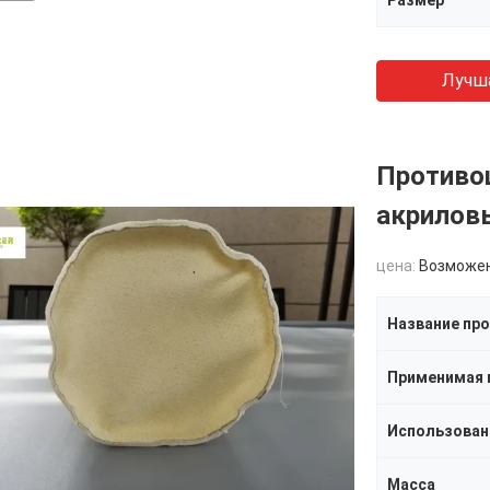
Размер
Лучш
Противо
акрилов
цена:
Возможен
Название пр
Использован
Масса