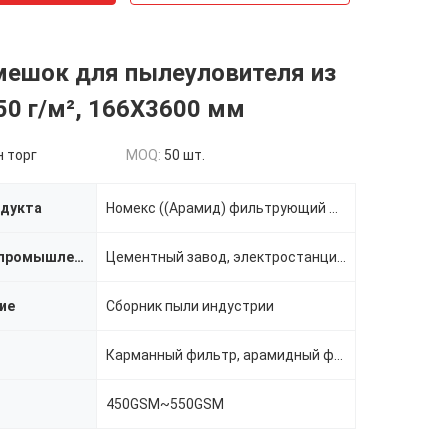
мешок для пылеуловителя из
0 г/м², 166X3600 мм
 торг
MOQ:
50 шт.
одукта
Номекс ((Арамид) фильтрующий мешок
Применимая промышленность
Цементный завод, электростанция, сталелитейный завод, горнодобывающий завод и т.д.
ие
Сборник пыли индустрии
Карманный фильтр, арамидный фильтр
450GSM~550GSM