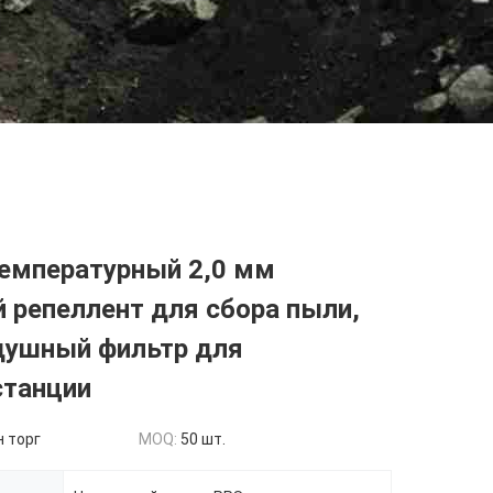
емпературный 2,0 мм
 репеллент для сбора пыли,
душный фильтр для
станции
 торг
MOQ:
50 шт.