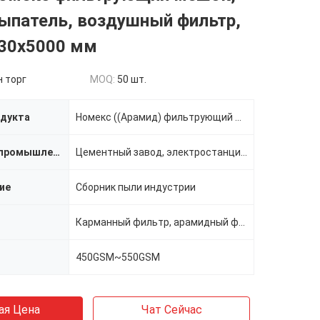
ыпатель, воздушный фильтр,
30х5000 мм
 торг
MOQ:
50 шт.
одукта
Номекс ((Арамид) фильтрующий мешок
Применимая промышленность
Цементный завод, электростанция, сталелитейный завод, горнодобывающий завод и т.д.
ие
Сборник пыли индустрии
Карманный фильтр, арамидный фильтр
450GSM~550GSM
ая Цена
Чат Сейчас