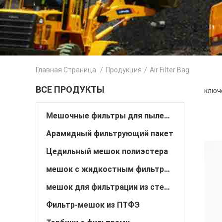
Главная Страница
/
Продукция
/
Air Filter Bag
ВСЕ ПРОДУКТЫ
ключе
Мешочные фильтры для пылесборника
Арамидный фильтрующий пакет
Цедильный мешок полиэстера
мешок с жидкостным фильтром
мешок для фильтрации из стекловолокна
Фильтр-мешок из ПТФЭ