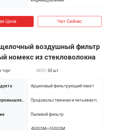
Индивидуальные
ая Цена
Чат Сейчас
щелочный воздушный фильтр
ый номекс из стекловолокна
 торг
MOQ:
50 шт.
одукта
Арциловый фильтрующий пакет
Применимая промышленность
Продовольственная и питьевая промышленность,фармацевтическая промышленность,металлургия цветных мета
ие
Пылевой фильтр
450GSM~550GSM