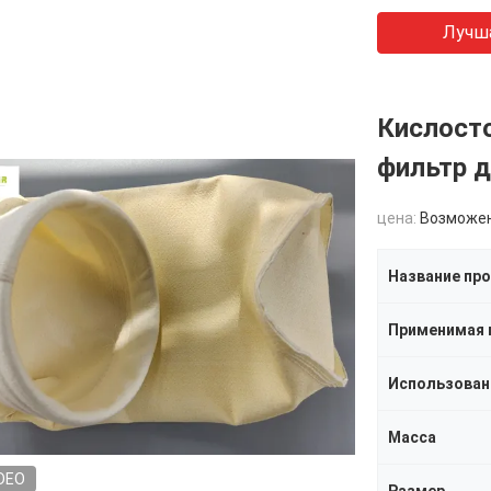
Лучш
Кислост
фильтр 
цена:
Возможен
Название пр
Использован
Масса
DEO