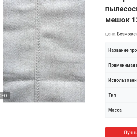
пылесос
мешок 1
цена:
Возможен
Название пр
Использован
Тип
DEO
Масса
Лучш