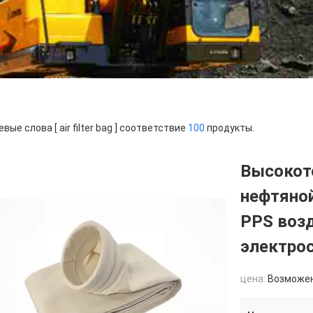
вые слова [ air filter bag ] соответствие
100
продукты.
Высокот
нефтяной
PPS воз
электро
цена:
Возможен