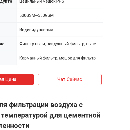
одукта
Цедильный мешок PPS
500GSM~550GSM
Индивидуальные
ие
Фильтр пыли, воздушный фильтр, пылесос
Карманный фильтр, мешок для фильтра пыли, нетканый фильтр
ая Цена
Чат Сейчас
я фильтрации воздуха с
 температурой для цементной
енности