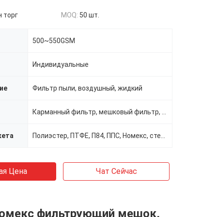
 торг
MOQ:
50 шт.
500~550GSM
Индивидуальные
ие
Фильтр пыли, воздушный, жидкий
Карманный фильтр, мешковый фильтр, промышленный пылесос, нетканый фильтр, обратный воздух
кета
Полиэстер, ПТФЕ, П84, ППС, Номекс, стекловолокно
ая Цена
Чат Сейчас
 Номекс фильтрующий мешок,