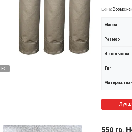
цена:
Возможен
Масса
Размер
Использован
Тип
DEO
Материал па
Лучш
550 гр.