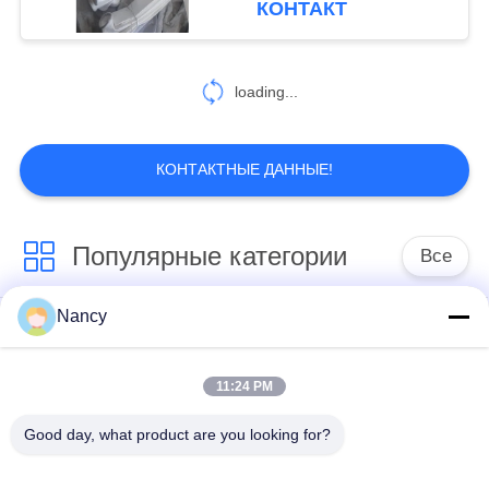
КОНТАКТ
фильтра сборника
пыли
loading...
КОНТАКТНЫЕ ДАННЫЕ!
Популярные категории
Все
Nancy
Мешочные фильтры
Арамидный
для пылесборника
фильтрующий пакет
11:24 PM
мешок с
Цедильный мешок
Good day, what product are you looking for?
жидкостным
полиэстера
фильтром