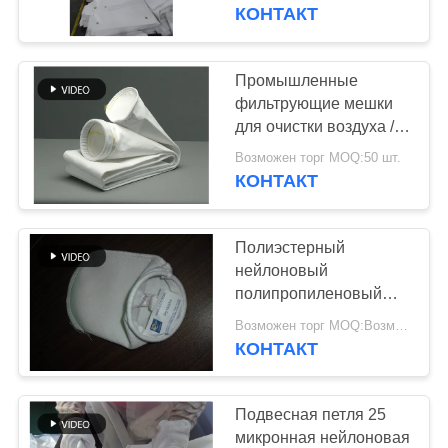
КАЧЕСТВА
сборника пыли
КОНТАКТ
СВЯЖИТЕСЬ
Промышленные
МЫ
фильтрующие мешки
для очистки воздуха /
полипропиленовые
НОВОСТИ
Возможен торг MOQ:50 шт.
фильтрующие мешки
КОНТАКТ
СПРОСИТЕ
Полиэстерный
ЦИТАТУ
нейлоновый
полипропиленовый
фильтрующий пакет 5
КАРТА
Возможен торг MOQ:Возможен торг
микрон для
КОНТАКТ
САЙТА
фильтрации жидкости
ПОЛИТИКА
Подвесная петля 25
микронная нейлоновая