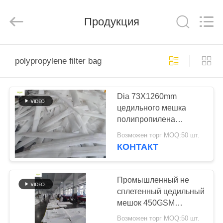
Anhui
Filter
Environmental
Продукция
Technology
Co.,Ltd..
All
Rights
Reserved.
ДОМ
polypropylene filter bag
ПРОДУКТЫ
Dia 73X1260mm
цедильного мешка
НАСЧЕТ
полипропилена
НАС
небольшого диаметра
Возможен торг MOQ:50 шт.
для оборудования
КОНТАКТ
фильтра сумки
ПУТЕШЕСТВИЕ
ФАБРИКИ
Промышленный не
сплетенный цедильный
мешок 450GSM
ПРОВЕРКА
полипропилена
Возможен торг MOQ:50 шт.