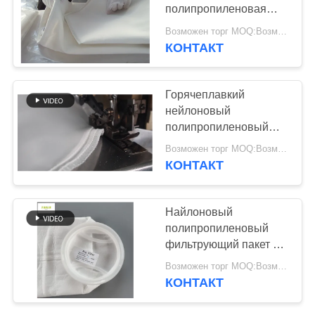
КОНФИДЕНЦИАЛЬНОСТИ
полипропиленовая
фильтрующая сумка
Возможен торг MOQ:Возможен торг
125 микрон
КОНТАКТ
Горячеплавкий
нейлоновый
полипропиленовый
фильтр 5 микрон для
Возможен торг MOQ:Возможен торг
фильтрации жидкого
КОНТАКТ
масла
Найлоновый
полипропиленовый
фильтрующий пакет с
телом горячего
Возможен торг MOQ:Возможен торг
плавления 5 50 100
КОНТАКТ
200 300 микрон