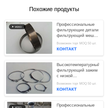
КОНФИДЕНЦИАЛЬНОСТИ
Похожие продукты
Профессиональные
фильтрующие детали
фильтрующий мешок
Снап-лента
Возможен торг MOQ:50 шт.
Различный материал
КОНТАКТ
и размер
Высокотемпературный
фильтрующий зажим
с низкой
пластичностью и
Возможен торг MOQ:50 шт.
длительным сроком
КОНТАКТ
службы
Профессиональные