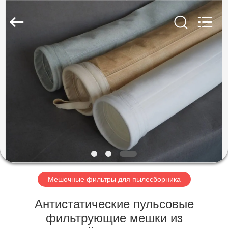
Anhui
Filter
Environmental
Technology
Co.,Ltd..
All
Rights
Reserved.
ДОМ
ПРОДУКТЫ
НАСЧЕТ
НАС
ПУТЕШЕСТВИЕ
ФАБРИКИ
Мешочные фильтры для пылесборника
Антистатические пульсовые
ПРОВЕРКА
фильтрующие мешки из