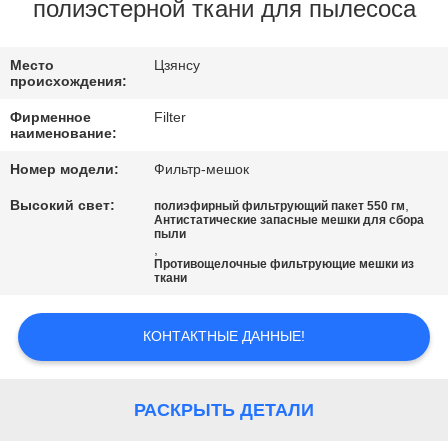
КАЧЕСТВА
полиэстерной ткани для пылесоса
СВЯЖИТЕСЬ
Место
Цзянсу
происхождения:
МЫ
Фирменное
Filter
наименование:
НОВОСТИ
Номер модели:
Фильтр-мешок
Высокий свет:
,
полиэфирный фильтрующий пакет 550 гм
Антистатические запасные мешки для сбора
СПРОСИТЕ
пыли
,
ЦИТАТУ
Противощелочные фильтрующие мешки из
ткани
КАРТА
КОНТАКТНЫЕ ДАННЫЕ!
САЙТА
РАСКРЫТЬ ДЕТАЛИ
ПОЛИТИКА