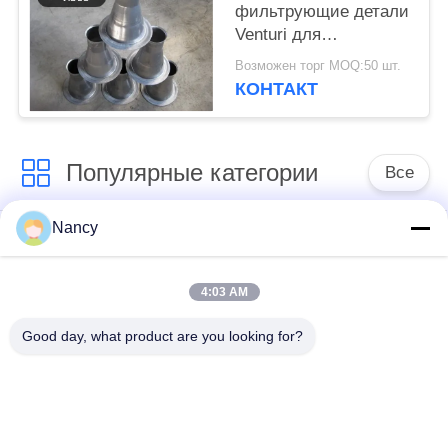
фильтрующие детали
Venturi для
фильтрующей клетки
Возможен торг MOQ:50 шт.
КОНТАКТ
Популярные категории
Все
Nancy
Мешочные фильтры
Арамидный
для пылесборника
фильтрующий пакет
4:03 AM
мешок с
Цедильный мешок
Good day, what product are you looking for?
жидкостным
полиэстера
фильтром
мешок для
Фильтр-мешок из