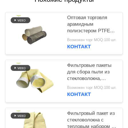
КОНФИДЕНЦИАЛЬНОСТИ
Оптовая торговля
арамидным
полиэстером PTFE
PPS фильтрующими
Возможен торг MOQ:100 шт.
мешками из
КОНТАКТ
стекловолокна для
цементных заводов
Фильтровые пакеты
для сбора пыли из
стекловолокна,
обеспечивающие
Возможен торг MOQ:100 шт.
отличную
КОНТАКТ
устойчивость к
высокотемпературному
абразию и
Фильтровый пакет из
воздействию
стекловолокна с
химических веществ
тепловым набором и