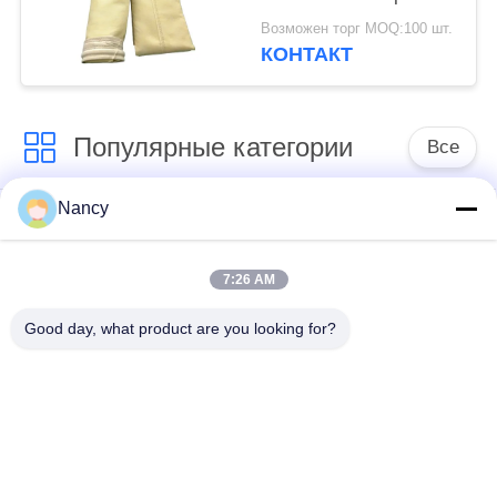
календерной отделкой
Возможен торг MOQ:100 шт.
для повышения
КОНТАКТ
долговечности и
фильтрации пыли
Популярные категории
Все
Nancy
Мешочные фильтры
Арамидный
для пылесборника
фильтрующий пакет
7:26 AM
мешок с
Цедильный мешок
Good day, what product are you looking for?
жидкостным
полиэстера
фильтром
мешок для
Фильтр-мешок из
фильтрации из
ПТФЭ
стекловолокна