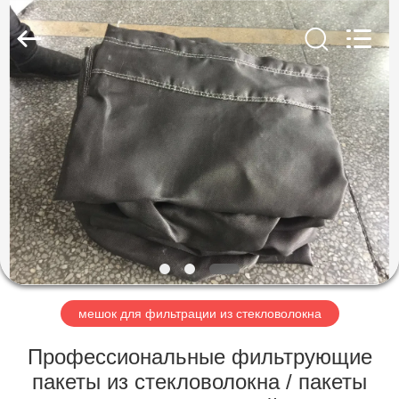
Anhui
Filter
Environmental
Technology
Co.,Ltd..
All
Rights
Reserved.
ДОМ
ПРОДУКТЫ
НАСЧЕТ
НАС
ПУТЕШЕСТВИЕ
ФАБРИКИ
мешок для фильтрации из стекловолокна
Профессиональные фильтрующие
ПРОВЕРКА
пакеты из стекловолокна / пакеты