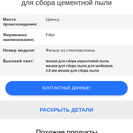
КАЧЕСТВА
для сбора цементной пыли
СВЯЖИТЕСЬ
Место
Цзянсу
происхождения:
МЫ
Фирменное
Filter
наименование:
НОВОСТИ
Номер модели:
Фильтр из стекловолокна
Высокий свет:
,
мешки для сбора коралловой пыли
,
СПРОСИТЕ
мешки для сбора пыли для шейкеров
2.8 мм мешки для сбора пыли
ЦИТАТУ
КОНТАКТНЫЕ ДАННЫЕ!
КАРТА
САЙТА
РАСКРЫТЬ ДЕТАЛИ
ПОЛИТИКА
Похожие продукты