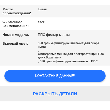
КАЧЕСТВА
Место
Китай
происхождения:
СВЯЖИТЕСЬ
Фирменное
filter
МЫ
наименование:
Номер модели:
ППС фильтр-мешки
НОВОСТИ
Высокий свет:
550 грамм фильтрующий пакет для сбора
пыли
,
Фильтровые мешки для электростанций ГЭС
СПРОСИТЕ
для сбора пыли
,
550 грамм фильтрующие пакеты с ППС
ЦИТАТУ
КОНТАКТНЫЕ ДАННЫЕ!
КАРТА
САЙТА
РАСКРЫТЬ ДЕТАЛИ
ПОЛИТИКА