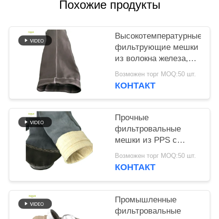
КОНФИДЕНЦИАЛЬНОСТИ
Похожие продукты
Высокотемпературные
фильтрующие мешки
из волокна железа,
подходящие для
Возможен торг MOQ:50 шт.
химических заводов,
КОНТАКТ
сталелитейных
заводов и
производственных
Прочные
процессов
фильтровальные
углеродного черного
мешки из PPS с
армирующей сеткой
Возможен торг MOQ:50 шт.
из стекловолокна и
КОНТАКТ
обработкой PTFE для
фильтрации пыли на
промышленных
Промышленные
предприятиях
фильтровальные