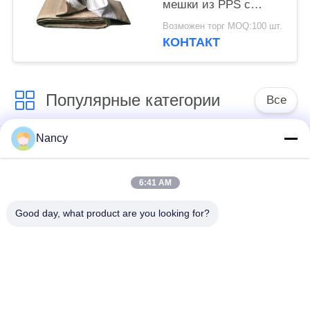
мешки из PPS с
фильтром для пыли
Возможен торг MOQ:100 шт.
из 100% чистого PPS
КОНТАКТ
волокна
Популярные категории
Все
Nancy
Мешочные фильтры
Арамидный
для пылесборника
фильтрующий пакет
6:41 AM
мешок с
Цедильный мешок
Good day, what product are you looking for?
жидкостным
полиэстера
фильтром
мешок для
Фильтр-мешок из
фильтрации из
ПТФЭ
стекловолокна