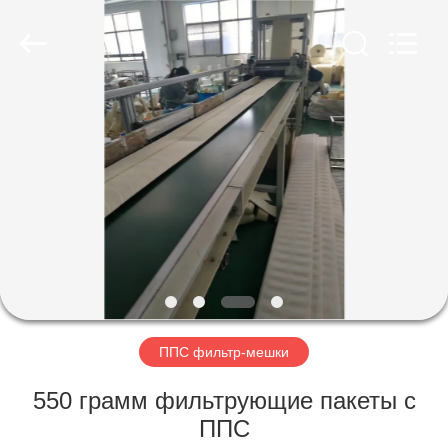
Anhui
Filter
Environmental
Technology
Co.,Ltd..
All
Rights
Reserved.
ДОМ
ПРОДУКТЫ
НАСЧЕТ
НАС
ПУТЕШЕСТВИЕ
ФАБРИКИ
ППС фильтр-мешки
550 грамм фильтрующие пакеты с
ПРОВЕРКА
ППС