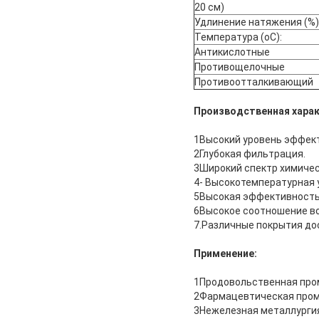
20 см)
Удлинение натяжения (%)
Температура (oC):
Антикислотные
Противощелочные
Противоотталкивающий
Производственная харак
1Высокий уровень эффек
2Глубокая фильтрация.
3Широкий спектр химичес
4- Высокотемпературная 
5Высокая эффективность
6Высокое соотношение во
7.Различные покрытия до
Применение:
1Продовольственная про
2Фармацевтическая про
3Нежелезная металлурги