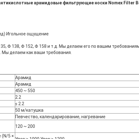
тикислотные арамидовые фильтрующие носки Nomex Filter Ba
ид) Игольное ощущение
135, Φ 138, Φ 152, Φ 158 и т.д. Мы делаем его по вашим требованиям
. Мы делаем как ваши требования.
Арамид
Арамид
450 ~ 550
2.2
≤ 2.2
50 м/катушка
Певчество, календарирование, нагревание
120 ~ 200
 (N/5 ×