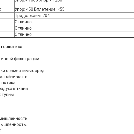
Упор:> 1000 Упор:> 1200
:
Упор: <50 Вплетение: <55
Продолжаем: 204
Отлично.
Отлично.
Отлично.
теристика:
тивной фильтрации.
ки совместимых сред.
устойчивость.
 потока.
здуха к ткани.
ступны.
мышленность.
мышленность.
я.