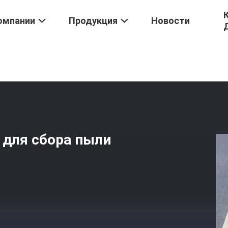
омпании
Продукция
Новости
Для Пылесборника
/
Φ 152 Фильтрующие Мешки Для Сбора Пыли
для сбора пыли