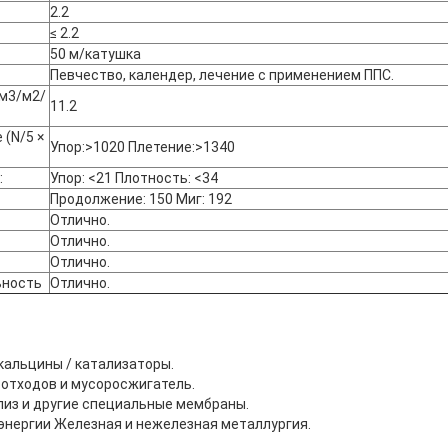
2.2
≤ 2.2
50 м/катушка
Певчество, календер, лечение с применением ППС.
(м3/м2/
11.2
 (N/5 ×
Упор:>1020 Плетение:>1340
:
Упор: <21 Плотность: <34
Продолжение: 150 Миг: 192
Отлично.
Отлично.
Отлично.
ьность
Отлично.
 кальцины / катализаторы.
 отходов и мусоросжигатель.
из и другие специальные мембраны.
энергии Железная и нежелезная металлургия.