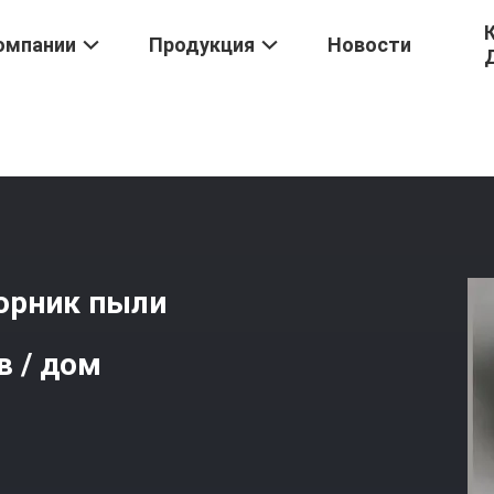
омпании
Продукция
Новости
Для Пылесборника
/
Сжигатель Отходов ППС Сборник Пыли Заме
орник пыли
 / дом