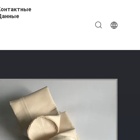
Контактные
Данные
на Фильтровых Мешков / Дом Цементных Мешков