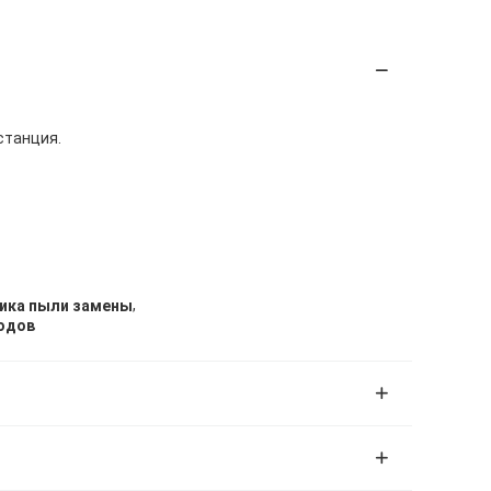
станция.
,
ника пыли замены
одов