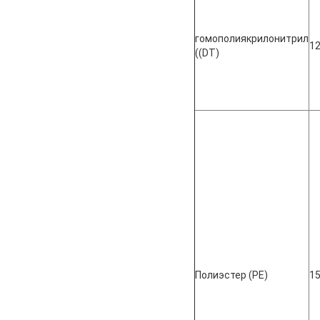
гомополиякрилонитрил
1
((DT)
Полиэстер (PE)
1