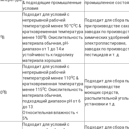
& подходящие промышленные
промышленное состоя
условия
Подходит для условий с
непрерывной рабочей
Подходит для сбора п
0
температурой менее 90 °C
C &
при производстве саха
кратковременная температура
заводах по производс
0
0
0
В
менее 100
В. Окислительность
химических удобрений
материала обычная, pH-
электропластировке,
диапазон от 1 до 14 и
заводах по производс
устойчивость к гидролизу
пестицидов и т. д.
материала хорошая.
Подходит для условий с
непрерывной рабочей
0
температурой менее 110
C &
Подходит для сбора п
кратковременная температура
при производстве
0
менее 115
С. Окислительность
0
10
В
моющих средств,
материала обычная,
распылительной уголь
подходящий диапазон pH от 6
установки и т.д.
до 13.
Относительная влажность <
5%
Подходит для условий с
Подходит для сбора п