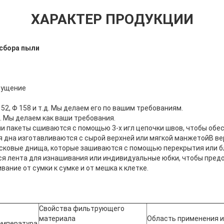
ХАРАКТЕР ПРОДУКЦИИ
сбора пыли
щущение
152, Φ 158 и т.д. Мы делаем его по вашим требованиям.
. Мы делаем как ваши требования.
ши пакеты сшиваются с помощью 3-х игл цепочки швов, чтобы обе
я дна изготавливаются с сырой верхней или мягкой манжетойВ ве
исковые днища, которые зашиваются с помощью перекрытия или б
ся лента для изнашивания или индивидуальные юбки, чтобы пред
ние от сумки к сумке и от мешка к клетке.
Свойства фильтрующего
материала
Область применения и
емпература