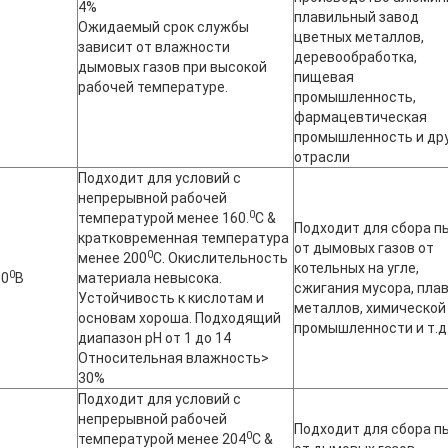
4%
плавильный завод
Ожидаемый срок службы
цветных металлов,
зависит от влажности
деревообработка,
дымовых газов при высокой
пищевая
рабочей температуре.
промышленность,
фармацевтическая
промышленность и др
отрасли
Подходит для условий с
непрерывной рабочей
0
температурой менее 160.
C &
Подходит для сбора п
кратковременная температура
от дымовых газов от
0
менее 200
С. Окислительность
котельных на угле,
0
60
В
материала невысока.
сжигания мусора, пла
Устойчивость к кислотам и
металлов, химической
основам хороша. Подходящий
промышленности и т.д
диапазон pH от 1 до 14
Относительная влажность>
30%
Подходит для условий с
непрерывной рабочей
Подходит для сбора п
0
температурой менее 204
C &