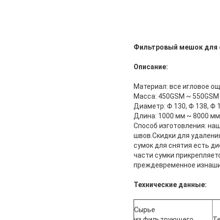
Фильтровый мешок для 
Описание:
Материал: все игловое о
Масса: 450GSM ~ 550GSM
Диаметр: Φ 130, Φ 138, Φ 
Длина: 1000 мм ~ 8000 мм
Способ изготовления: на
швов.Скидки для удалени
сумок для снятия есть д
части сумки прикрепляет
преждевременное изнашива
Технические данные:
Сырье
из фильтрующего
Т