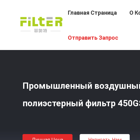
Главная Страница
О К
Главная Страница
/
Продукция
/
Цедильный Мешок По
Отправить Запрос
Промышленный воздушны
полиэстерный фильтр 450
Лучшая Цена
Написать Нам