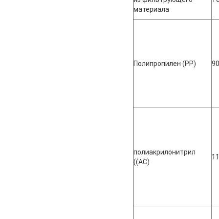
материала
Полипропилен (PP)
9
полиакрилонитрил
1
((AC)