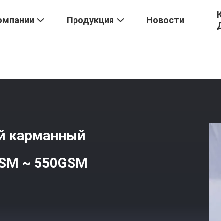
омпании
Продукция
Новости
лиэстера
/
Промышленный Воздушный Карманный Полиэстерный
й карманный
GSM ~ 550GSM