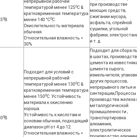
непрерывной рабочей
при производстве
0
температурой менее 125
C &
моющих средств,
кратковременная температура
сжигании мусора,
0
0
25
В
менее 140 °C
С.
асфальта, спрейной
Окислительность материала
сушилки, угольной
обычная.
фабрики, электростан
Относительная влажность <
и т. д.
30%
Подходит для сбора п
в шахтах, производст
цемента из известняка
цемента сырого,
Подходит для условий с
измельчителя, упаковк
непрерывной рабочей
других процессов,
0
температурой менее 130
C &
непрерывного литья и
кратковременная температура
синтерации,Процессы
0
менее 150
C. Устойчивость
производства железа 
материала к окислению
металлургической
хороша.
промышленности ,
Устойчивость к кислотам и
0
50
В
транспортировка
основам обычная, подходящий
алюминия,
диапазон pH от 4 до 12.
электролитическое
Относительная влажность <
производство алюмин