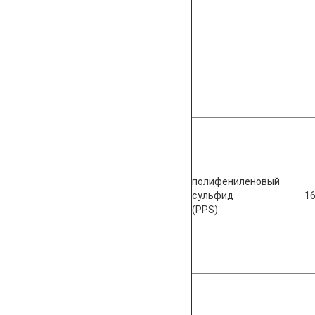
полифениленовый
сульфид
1
(PPS)