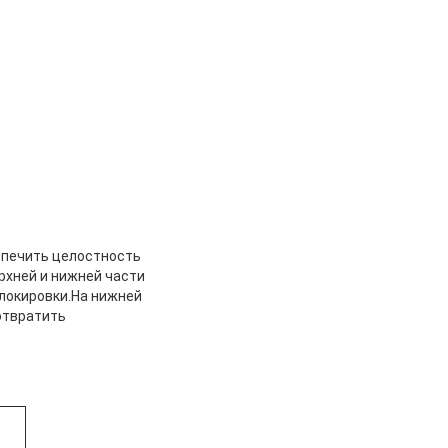
спечить целостность
рхней и нижней части
локировки.На нижней
отвратить