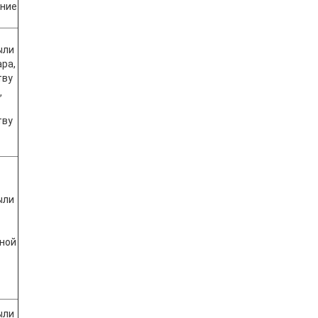
ние
ыли
ра,
тву
,
тву
ыли
ной
ыли