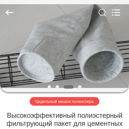
Anhui
Filter
Environmental
Technology
Co.,Ltd..
All
Rights
Reserved.
ДОМ
ПРОДУКТЫ
НАСЧЕТ
НАС
ПУТЕШЕСТВИЕ
ФАБРИКИ
Цедильный мешок полиэстера
Высокоэффективный полиэстерный
ПРОВЕРКА
фильтрующий пакет для цементных