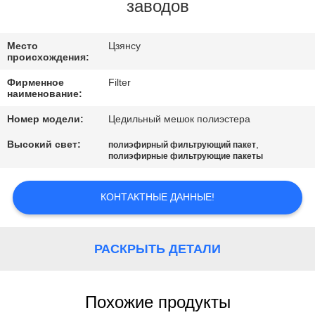
КАЧЕСТВА
заводов
СВЯЖИТЕСЬ
Место
Цзянсу
происхождения:
МЫ
Фирменное
Filter
наименование:
НОВОСТИ
Номер модели:
Цедильный мешок полиэстера
Высокий свет:
,
полиэфирный фильтрующий пакет
СПРОСИТЕ
полиэфирные фильтрующие пакеты
ЦИТАТУ
КОНТАКТНЫЕ ДАННЫЕ!
КАРТА
САЙТА
РАСКРЫТЬ ДЕТАЛИ
ПОЛИТИКА
Похожие продукты