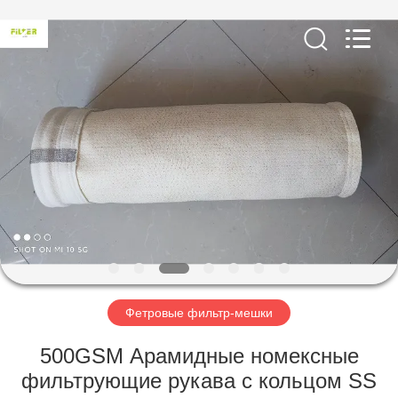
Anhui
Filter
Environmental
Technology
Co.,Ltd..
All
Rights
Reserved.
ДОМ
ПРОДУКТЫ
НАСЧЕТ
НАС
ПУТЕШЕСТВИЕ
ФАБРИКИ
Фетровые фильтр-мешки
500GSM Арамидные номексные
ПРОВЕРКА
фильтрующие рукава с кольцом SS