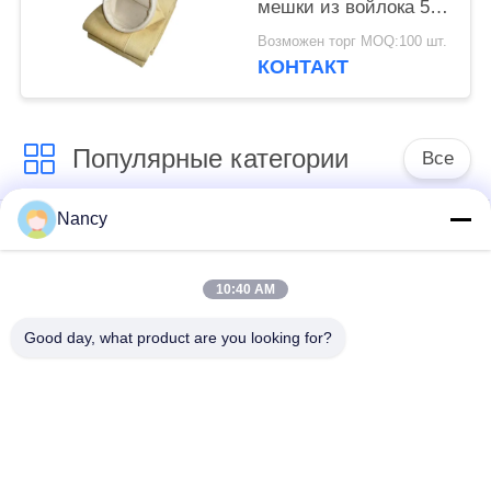
мешки из войлока 550
промышленности и
г/м² из Nomex с
Возможен торг MOQ:100 шт.
смежных отраслях
PTFE-мембраной
КОНТАКТ
Популярные категории
Все
Nancy
Мешочные фильтры
Арамидный
для пылесборника
фильтрующий пакет
10:40 AM
мешок с
Цедильный мешок
Good day, what product are you looking for?
жидкостным
полиэстера
фильтром
мешок для
Фильтр-мешок из
фильтрации из
ПТФЭ
стекловолокна