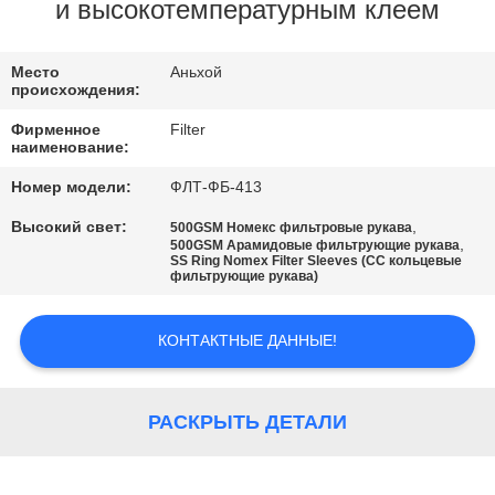
КАЧЕСТВА
и высокотемпературным клеем
СВЯЖИТЕСЬ
Место
Аньхой
происхождения:
МЫ
Фирменное
Filter
наименование:
НОВОСТИ
Номер модели:
ФЛТ-ФБ-413
Высокий свет:
,
500GSM Номекс фильтровые рукава
,
СПРОСИТЕ
500GSM Арамидовые фильтрующие рукава
SS Ring Nomex Filter Sleeves (СС кольцевые
фильтрующие рукава)
ЦИТАТУ
КОНТАКТНЫЕ ДАННЫЕ!
КАРТА
САЙТА
РАСКРЫТЬ ДЕТАЛИ
ПОЛИТИКА