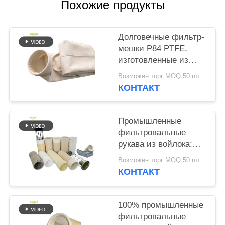
КОНФИДЕНЦИАЛЬНОСТИ
Похожие продукты
Долговечные фильтр-
мешки P84 PTFE,
изготовленные из
фильтровальной
Возможен торг MOQ:50 шт.
ткани P84 плотностью
КОНТАКТ
550 г/м², для
различных
промышленных
Промышленные
систем пылеудаления
фильтровальные
и фильтрации
рукава из войлока:
полиэстер, Nomex,
Возможен торг MOQ:50 шт.
PTFE, PPS, P84,
КОНТАКТ
стекловолокно для
сбора пыли в
цементной, угольной,
100% промышленные
горнодобывающей,
фильтровальные
сталелитейной