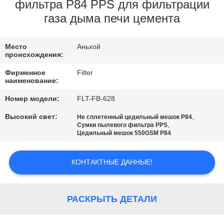
КАЧЕСТВА
фильтра P84 PPS для фильтрации
газа дыма печи цемента
СВЯЖИТЕСЬ
Место
Аньхой
МЫ
происхождения:
Фирменное
Filter
НОВОСТИ
наименование:
Номер модели:
FLT-FB-628
СПРОСИТЕ
Высокий свет:
,
Не сплетенный цедильный мешок P84
,
Сумки пылевого фильтра PPS
ЦИТАТУ
Цедильный мешок 550GSM P84
КАРТА
КОНТАКТНЫЕ ДАННЫЕ!
САЙТА
РАСКРЫТЬ ДЕТАЛИ
ПОЛИТИКА