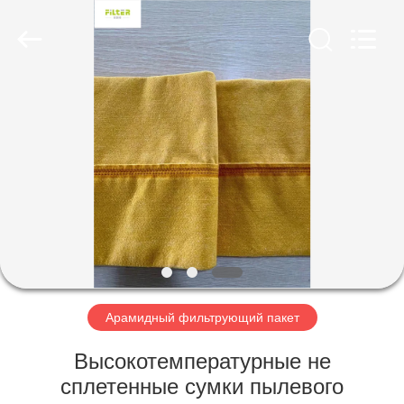
Anhui
Filter
Environmental
Technology
Co.,Ltd..
All
Rights
Reserved.
ДОМ
ПРОДУКТЫ
НАСЧЕТ
НАС
ПУТЕШЕСТВИЕ
ФАБРИКИ
Арамидный фильтрующий пакет
Высокотемпературные не
ПРОВЕРКА
сплетенные сумки пылевого