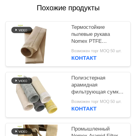
КОНФИДЕНЦИАЛЬНОСТИ
Похожие продукты
Термостойкие
пылевые рукава
Nomex PTFE
Fiberglass P84 для
Возможен торг MOQ:50 шт.
промышленных
КОНТАКТ
котлов
Полиэстерная
арамидная
фильтрующая сумка
с покрытием из ПТФЕ
Возможен торг MOQ:50 шт.
для промышленного
КОНТАКТ
сгорания
Промышленный
Nomex Aramid Filter