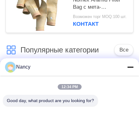
Bag с мета-
арамидным волокном
Возможен торг MOQ:100 шт.
и обработкой
КОНТАКТ
поглощения для
повышения
производительности
Популярные категории
пылесоса
Все
Nancy
Мешочные фильтры
Арамидный
для пылесборника
фильтрующий пакет
12:34 PM
мешок с
Цедильный мешок
Good day, what product are you looking for?
жидкостным
полиэстера
фильтром
мешок для
Фильтр-мешок из
фильтрации из