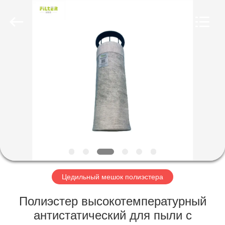
Anhui
Filter
Environmental
Technology
Co.,Ltd..
All
Rights
Reserved.
ДОМ
ПРОДУКТЫ
НАСЧЕТ
НАС
ПУТЕШЕСТВИЕ
ФАБРИКИ
Цедильный мешок полиэстера
Полиэстер высокотемпературный
ПРОВЕРКА
антистатический для пыли с