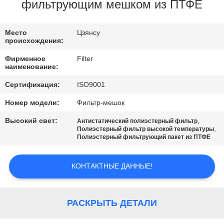
КАЧЕСТВА
фильтрующим мешком из ПТФЕ
СВЯЖИТЕСЬ
Место
Цзянсу
происхождения:
МЫ
Фирменное
Filter
наименование:
НОВОСТИ
Сертификация:
ISO9001
Номер модели:
Фильтр-мешок
СПРОСИТЕ
Высокий свет:
,
Антистатический полиэстерный фильтр
ЦИТАТУ
,
Полиэстерный фильтр высокой температуры
Полиэстерный фильтрующий пакет из ПТФЕ
КАРТА
КОНТАКТНЫЕ ДАННЫЕ!
САЙТА
РАСКРЫТЬ ДЕТАЛИ
ПОЛИТИКА