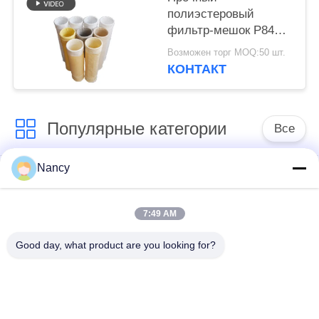
полиэстеровый
фильтр-мешок P84
Nomex PPS PTFE из
Возможен торг MOQ:50 шт.
стекловолокна для
КОНТАКТ
оборудования
пылеуловителей
Популярные категории
Все
Nancy
Мешочные фильтры
Арамидный
для пылесборника
фильтрующий пакет
7:49 AM
мешок с
Цедильный мешок
Good day, what product are you looking for?
жидкостным
полиэстера
фильтром
мешок для