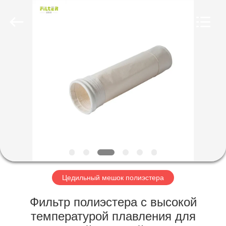
Anhui
Filter
Environmental
Technology
Co.,Ltd..
All
Rights
Reserved.
ДОМ
ПРОДУКТЫ
НАСЧЕТ
НАС
ПУТЕШЕСТВИЕ
ФАБРИКИ
Цедильный мешок полиэстера
Фильтр полиэстера с высокой
ПРОВЕРКА
температурой плавления для