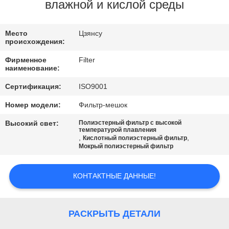
КАЧЕСТВА
влажной и кислой среды
СВЯЖИТЕСЬ
Место
Цзянсу
происхождения:
МЫ
Фирменное
Filter
наименование:
НОВОСТИ
Сертификация:
ISO9001
Номер модели:
Фильтр-мешок
СПРОСИТЕ
Высокий свет:
Полиэстерный фильтр с высокой
ЦИТАТУ
температурой плавления
,
,
Кислотный полиэстерный фильтр
Мокрый полиэстерный фильтр
КАРТА
КОНТАКТНЫЕ ДАННЫЕ!
САЙТА
ПОЛИТИКА
РАСКРЫТЬ ДЕТАЛИ