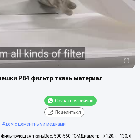
ешки P84 фильтр ткань материал
Связаться сейчас
Поделиться
#
дом с цементными мешками
фильтрующая тканьВес: 500-550 ГСМДиаметр: Φ 120, Φ 130, Φ