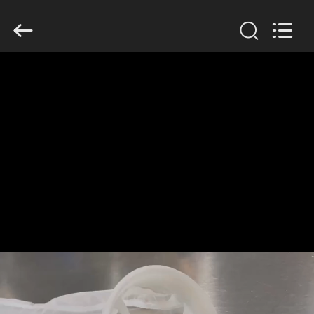
Anhui
Filter
Environmental
Technology
Co.,Ltd..
All
Rights
Reserved.
ДОМ
ПРОДУКТЫ
НАСЧЕТ
НАС
ПУТЕШЕСТВИЕ
ФАБРИКИ
ПРОВЕРКА