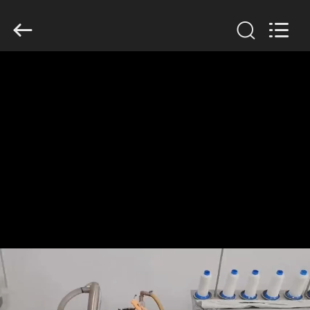
Anhui
Filter
Environmental
Technology
Co.,Ltd..
All
Rights
Reserved.
ДОМ
ПРОДУКТЫ
НАСЧЕТ
НАС
ПУТЕШЕСТВИЕ
ФАБРИКИ
ПРОВЕРКА