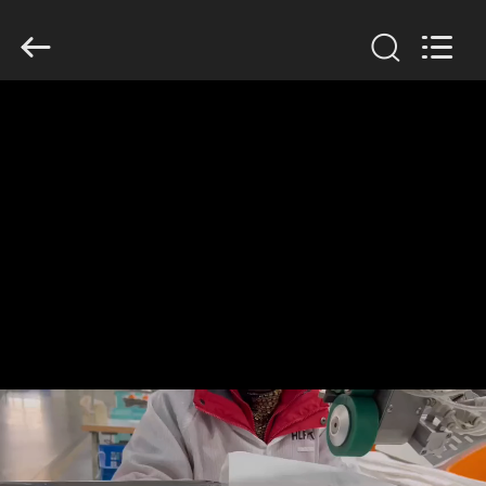
Anhui
Filter
Environmental
Technology
Co.,Ltd..
All
Rights
Reserved.
ДОМ
ПРОДУКТЫ
НАСЧЕТ
НАС
ПУТЕШЕСТВИЕ
ФАБРИКИ
ПРОВЕРКА