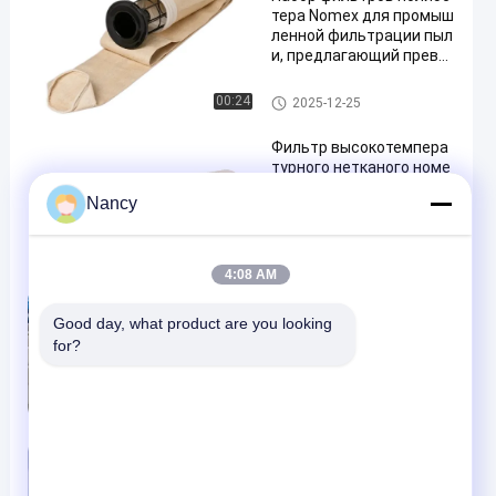
тера Nomex для промыш
ленной фильтрации пыл
и, предлагающий прево
сходную проницаемост
ь воздуха и высокую тем
Мешочные фильтры для пыл
00:24
2025-12-25
пературу
есборника
Фильтр высокотемпера
турного нетканого номе
кса / арамидального ас
Nancy
фальта для цементных
заводов
Арамидный фильтрующий п
00:35
2025-02-18
акет
4:08 AM
Пивоваренная пивоварн
я Багхаус фильтрующие
Good day, what product are you looking 
пакеты / Полиэстерные
for?
фильтрующие пакеты д
ля пищевой промышлен
ности
Торбики с фильтрами
00:25
2024-11-25
Мешочные фильтры для
пылесборника