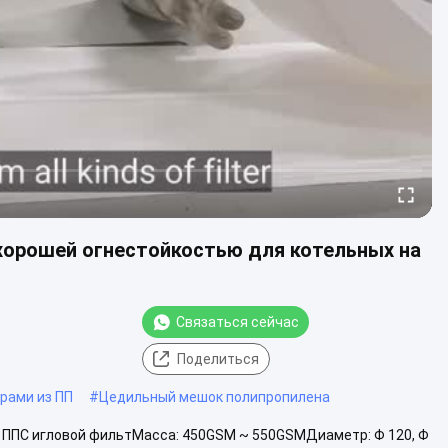
хорошей огнестойкостью для котельных на
Связаться сейчас
Поделиться
рами из ПП
#
Цедильный мешок полипропилена
: ППС игловой фильтМасса: 450GSM ~ 550GSMДиаметр: Φ 120, Φ