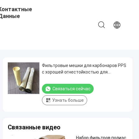
Контактные
Данные
Фильтровые мешки для карбонаров PPS
с хорошей огнестойкостью для
котельных на угле
Связаться сейчас
Узнать больше
Связанные видео
Набор фильтров полиэс