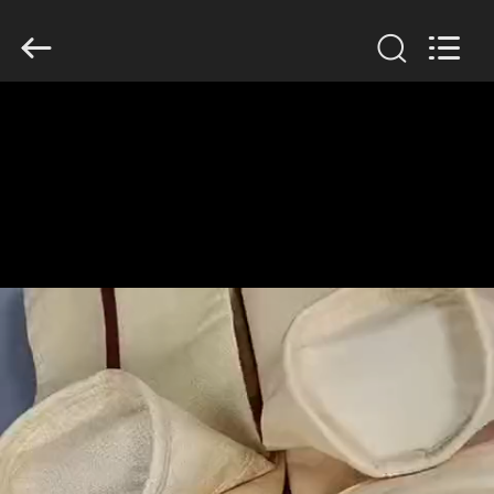
Anhui
Filter
Environmental
Technology
Co.,Ltd..
All
Rights
Reserved.
ДОМ
ПРОДУКТЫ
НАСЧЕТ
НАС
ПУТЕШЕСТВИЕ
ФАБРИКИ
ПРОВЕРКА