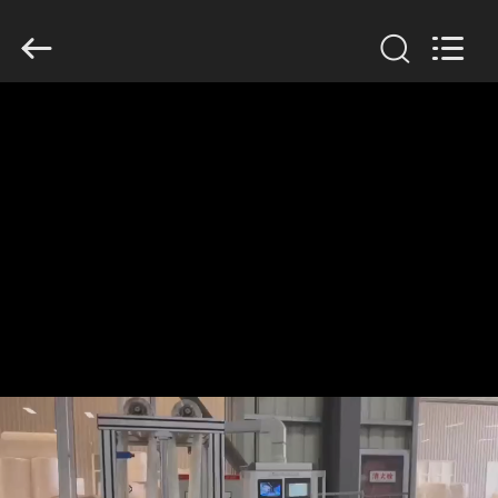
Anhui
Filter
Environmental
Technology
Co.,Ltd..
All
Rights
Reserved.
ДОМ
ПРОДУКТЫ
НАСЧЕТ
НАС
ПУТЕШЕСТВИЕ
ФАБРИКИ
ПРОВЕРКА