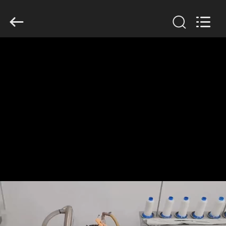
Anhui
Filter
Environmental
Technology
Co.,Ltd..
All
Rights
Reserved.
ДОМ
ПРОДУКТЫ
НАСЧЕТ
НАС
ПУТЕШЕСТВИЕ
ФАБРИКИ
ПРОВЕРКА