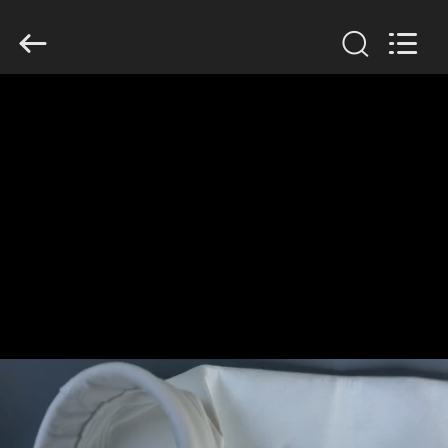
Anhui
Filter
Environmental
Technology
Co.,Ltd..
All
Rights
Reserved.
ДОМ
ПРОДУКТЫ
НАСЧЕТ
НАС
ПУТЕШЕСТВИЕ
ФАБРИКИ
ПРОВЕРКА