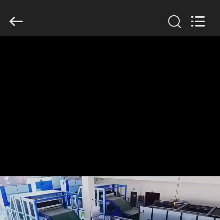
Anhui
Filter
Environmental
Technology
Co.,Ltd..
All
Rights
Reserved.
ДОМ
ПРОДУКТЫ
НАСЧЕТ
НАС
ПУТЕШЕСТВИЕ
ФАБРИКИ
ПРОВЕРКА